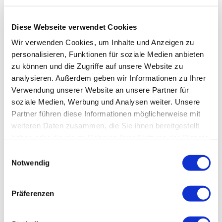
stabil
Die Entscheidung für eine eigene Produktion in
Diese Webseite verwendet Cookies
Deutschland ist nicht nur ein strategischer Schritt
Wir verwenden Cookies, um Inhalte und Anzeigen zu
zur Versorgungssicherheit – sie reduziert auch
personalisieren, Funktionen für soziale Medien anbieten
signifikant Emissionen durch internationale
zu können und die Zugriffe auf unsere Website zu
Transporte und ermöglicht ressourcenschonendes
analysieren. Außerdem geben wir Informationen zu Ihrer
Wirtschaften vor Ort. Energieeffiziente
Verwendung unserer Website an unsere Partner für
Anlagentechnik, automatisierte Abläufe und
soziale Medien, Werbung und Analysen weiter. Unsere
transparente Prozesse machen BISON zu einem
Partner führen diese Informationen möglicherweise mit
Vorreiter in Sachen nachhaltiger
weiteren Daten zusammen, die Sie ihnen bereitgestellt
Einmalhandschuhproduktion – mit einem
haben oder die sie im Rahmen Ihrer Nutzung der Dienste
Phänomenalen CO₂-Einsparungsprofl:
Im Vergleich
gesammelt haben.
zu aus Asien importierten Einmalhandschuhen
Einwilligungsauswahl
Notwendig
spart BISON mehr als 80 % CO₂.
Präferenzen
Material, Mensch, Miteinander
Neben dem ökologischen Fußabdruck achtet BISON