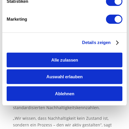
Statistiken
konsequent auf faire Arbeitsbedingungen, kurze
Entscheidungswege und verantwortungsvolle
Partnerschaften. Wo möglich, werden Materialien in
Marketing
Europa mit Blick auf Nachhaltigkeit beschafft – ohne
Kompromisse bei der Produktsicherheit. Ein
zentrales Ziel ist es, gemeinsam mit Kunden,
Details zeigen
Mitarbeitenden und Lieferanten eine Lieferkette zu
gestalten, die Umwelt und Menschen respektiert.
Alle zulassen
Nachhaltigkeit messbar machen
Auswahl erlauben
BISON arbeitet daran, die eigenen
Nachhaltigkeitsziele weiter zu konkretisieren und
Ablehnen
transparent darzustellen – unter anderem mit CO₂-
Analysen, Abfallvermeidungskonzepten und
standardisierten Nachhaltigkeitskennzahlen.
„Wir wissen, dass Nachhaltigkeit kein Zustand ist,
sondern ein Prozess – den wir aktiv gestalten“, sagt