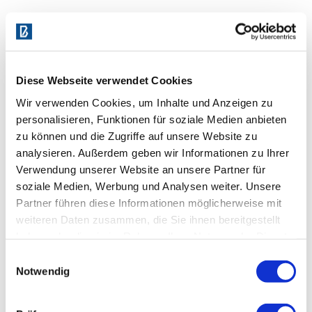
Warum puderfreie Handschuhe die
bessere Wahl sind
Puderfreie Einmalhandschuhe:
Diese Webseite verwendet Cookies
verursachen keine
Wir verwenden Cookies, um Inhalte und Anzeigen zu
Staubbelastung
personalisieren, Funktionen für soziale Medien anbieten
zu können und die Zugriffe auf unsere Website zu
sind allergikerfreundlicher
analysieren. Außerdem geben wir Informationen zu Ihrer
schützen Mensch und Produkt
Verwendung unserer Website an unsere Partner für
soziale Medien, Werbung und Analysen weiter. Unsere
lassen sich bei moderner
Partner führen diese Informationen möglicherweise mit
Produktion trotzdem komfortabel
weiteren Daten zusammen, die Sie ihnen bereitgestellt
haben oder die sie im Rahmen Ihrer Nutzung der Dienste
an- und ausziehen
gesammelt haben.
Einwilligungsauswahl
entsprechen den aktuellen
Notwendig
Anforderungen von Kliniken,